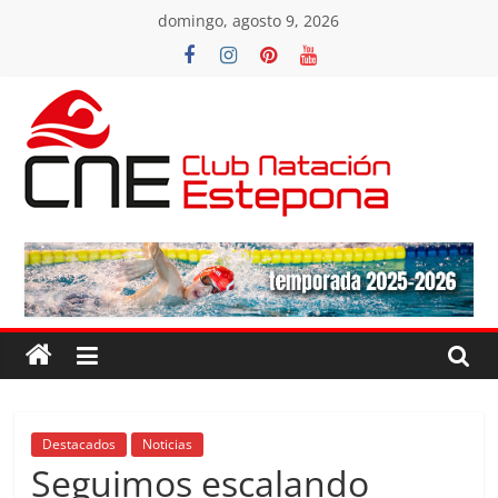
Saltar
domingo, agosto 9, 2026
al
contenido
Club
Natacion
Estepona
Club
Natacion
Estepona
Destacados
Noticias
Seguimos escalando