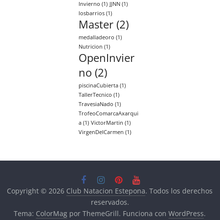
Invierno
(1)
JJNN
(1)
losbarrios
(1)
Master
(2)
medalladeoro
(1)
Nutricion
(1)
OpenInvier
no
(2)
piscinaCubierta
(1)
TallerTecnico
(1)
TravesiaNado
(1)
TrofeoComarcaAxarqui
a
(1)
VictorMartin
(1)
VirgenDelCarmen
(1)
Copyright © 2026
Club Natacion Estepona
. Todos los derechos
reservados.
Tema:
ColorMag
por ThemeGrill. Funciona con
WordPress
.