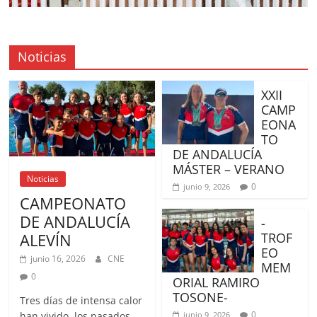
Noticias
XXII
CAMP
EONA
TO
DE ANDALUCÍA
MÁSTER – VERANO
Noticias
0
junio 9, 2026
CAMPEONATO
DE ANDALUCÍA
-
TROF
ALEVÍN
EO
junio 16, 2026
CNE
MEM
0
ORIAL RAMIRO
TOSONE-
Tres días de intensa calor
0
junio 9, 2026
han vivido, los pasados