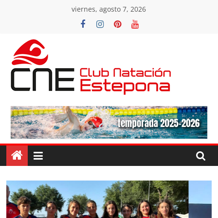
Saltar
viernes, agosto 7, 2026
al
contenido
Club
Natacion
Estepona
Club
Natacion
Estepona