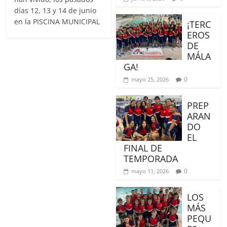
días 12, 13 y 14 de junio
en la PISCINA MUNICIPAL
¡TERC
EROS
DE
MÁLA
GA!
0
mayo 25, 2026
PREP
ARAN
DO
EL
FINAL DE
TEMPORADA
0
mayo 11, 2026
LOS
MÁS
PEQU