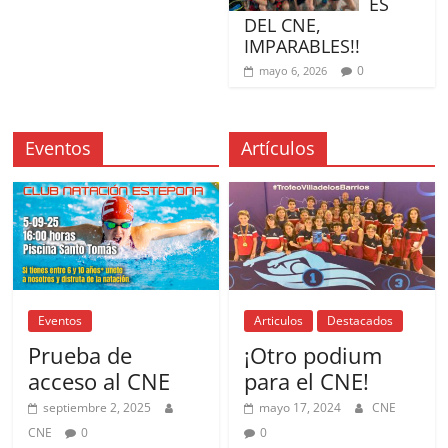
ES
DEL CNE,
IMPARABLES!!
0
mayo 6, 2026
Eventos
Artículos
Eventos
Articulos
Destacados
Prueba de
¡Otro podium
acceso al CNE
para el CNE!
septiembre 2, 2025
mayo 17, 2024
CNE
CNE
0
0