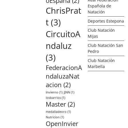
oEspaña
(2)
Española de
ChrisPrat
Natación
t
(3)
Deportes Estepona
Club Natación
CircuitoA
Mijas
ndaluz
Club Natación San
Pedro
(3)
Club Natación
FederacionA
Marbella
ndaluzaNat
acion
(2)
Invierno
(1)
JJNN
(1)
losbarrios
(1)
Master
(2)
medalladeoro
(1)
Nutricion
(1)
OpenInvier