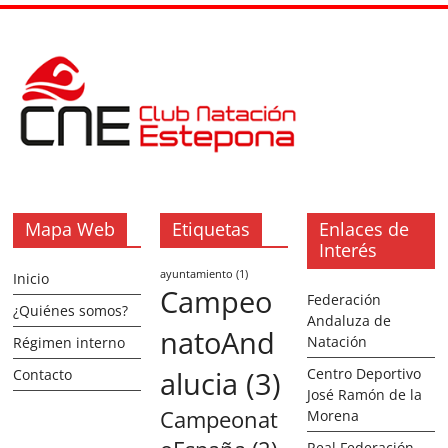
Mapa Web
Etiquetas
Enlaces de
Interés
ayuntamiento
(1)
Inicio
Campeo
Federación
¿Quiénes somos?
Andaluza de
natoAnd
Natación
Régimen interno
alucia
(3)
Centro Deportivo
Contacto
José Ramón de la
Campeonat
Morena
Real Federación