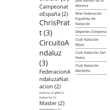
José Ramón de la
Campeonat
Morena
oEspaña
(2)
Real Federación
Española de
ChrisPrat
Natación
t
(3)
Deportes Estepona
Club Natación
CircuitoA
Mijas
ndaluz
Club Natación San
Pedro
(3)
Club Natación
FederacionA
Marbella
ndaluzaNat
acion
(2)
Invierno
(1)
JJNN
(1)
losbarrios
(1)
Master
(2)
medalladeoro
(1)