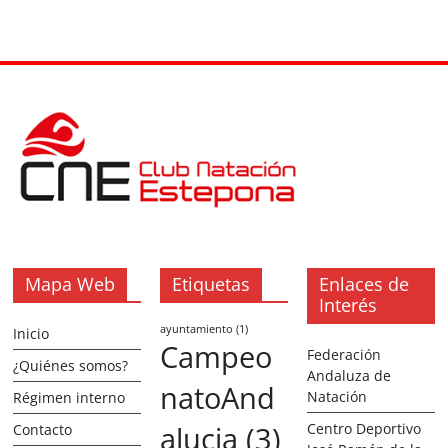
Mapa Web
Etiquetas
Enlaces de
Interés
ayuntamiento
(1)
Inicio
Campeo
Federación
¿Quiénes somos?
Andaluza de
natoAnd
Natación
Régimen interno
alucia
(3)
Centro Deportivo
Contacto