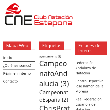
Mapa Web
Etiquetas
Enlaces de
Interés
ayuntamiento
(1)
Inicio
Campeo
Federación
¿Quiénes somos?
Andaluza de
natoAnd
Natación
Régimen interno
alucia
(3)
Centro Deportivo
Contacto
José Ramón de la
Campeonat
Morena
oEspaña
(2)
Real Federación
Española de
ChrisPrat
Natación