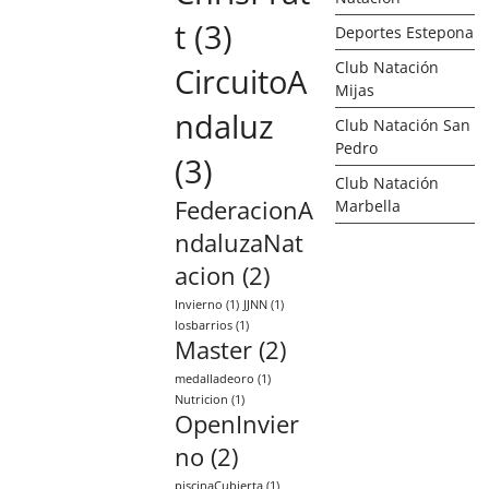
t
(3)
Deportes Estepona
Club Natación
CircuitoA
Mijas
ndaluz
Club Natación San
Pedro
(3)
Club Natación
FederacionA
Marbella
ndaluzaNat
acion
(2)
Invierno
(1)
JJNN
(1)
losbarrios
(1)
Master
(2)
medalladeoro
(1)
Nutricion
(1)
OpenInvier
no
(2)
piscinaCubierta
(1)