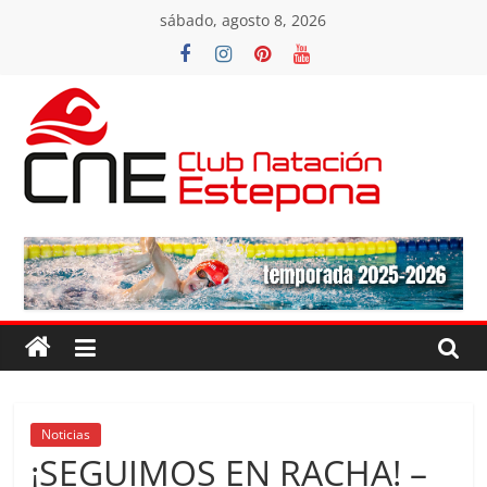
Saltar
sábado, agosto 8, 2026
al
contenido
Club
Natacion
Estepona
Club
Natacion
Estepona
Noticias
¡SEGUIMOS EN RACHA! –