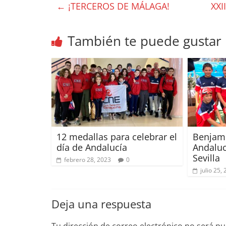
←
¡TERCEROS DE MÁLAGA!
XX
También te puede gustar
12 medallas para celebrar el
Benjam
día de Andalucía
Andaluci
Sevilla
febrero 28, 2023
0
julio 25,
Deja una respuesta