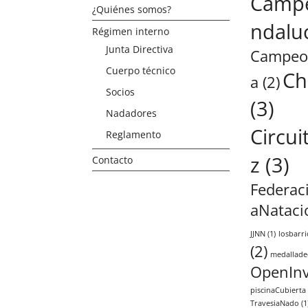
Camp
¿Quiénes somos?
ndalu
Régimen interno
Junta Directiva
Campeo
Cuerpo técnico
Ch
a
(2)
Socios
(3)
Nadadores
Circu
Reglamento
z
(3)
Contacto
Federac
aNataci
JJNN
(1)
losbarri
(2)
medallade
OpenInv
piscinaCubierta
TravesiaNado
(1