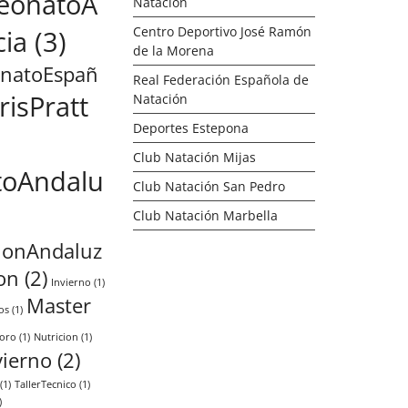
eonatoA
Natación
Centro Deportivo José Ramón
cia
(3)
de la Morena
natoEspañ
Real Federación Española de
risPratt
Natación
Deportes Estepona
Club Natación Mijas
itoAndalu
Club Natación San Pedro
Club Natación Marbella
ionAndaluz
on
(2)
Invierno
(1)
Master
os
(1)
oro
(1)
Nutricion
(1)
ierno
(2)
(1)
TallerTecnico
(1)
)