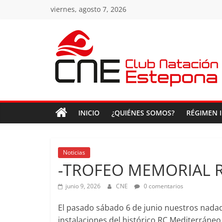
Saltar
viernes, agosto 7, 2026
al
contenido
Club
Natacion
INICIO
¿QUIÉNES SOMOS?
RÉGIMEN 
Estepona
Club
Noticias
Natacion
-TROFEO MEMORIAL 
Estepona
junio 9, 2026
CNE
0 comentarios
El pasado sábado 6 de junio nuestros nadador
instalaciones del histórico RC Mediterráneo