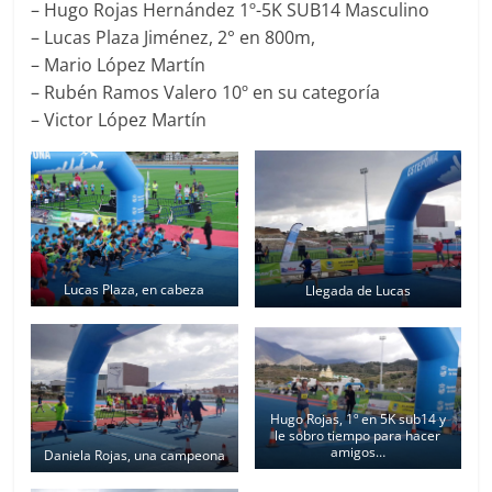
– Hugo Rojas Hernández 1º-5K SUB14 Masculino
– Lucas Plaza Jiménez, 2° en 800m,
– Mario López Martín
– Rubén Ramos Valero 10º en su categoría
– Victor López Martín
Lucas Plaza, en cabeza
Llegada de Lucas
Hugo Rojas, 1º en 5K sub14 y
le sobro tiempo para hacer
amigos…
Daniela Rojas, una campeona