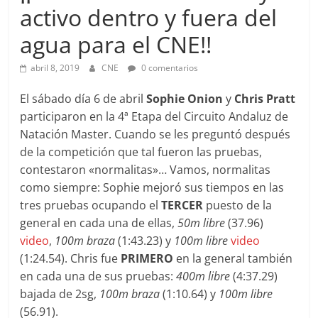
activo dentro y fuera del
agua para el CNE!!
abril 8, 2019
CNE
0 comentarios
El sábado día 6 de abril
Sophie Onion
y
Chris Pratt
participaron en la 4ª Etapa del Circuito Andaluz de
Natación Master. Cuando se les preguntó después
de la competición que tal fueron las pruebas,
contestaron «normalitas»… Vamos, normalitas
como siempre: Sophie mejoró sus tiempos en las
tres pruebas ocupando el
TERCER
puesto de la
general en cada una de ellas,
50m libre
(37.96)
video
,
100m braza
(1:43.23) y
100m libre
video
(1:24.54). Chris fue
PRIMERO
en la general también
en cada una de sus pruebas:
400m libre
(4:37.29)
bajada de 2sg,
100m braza
(1:10.64) y
100m libre
(56.91).