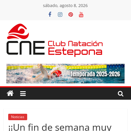
Saltar
sábado, agosto 8, 2026
al
contenido
Club
Natacion
Estepona
Club
Natacion
Estepona
Noticias
¡¡Un fin de semana muy