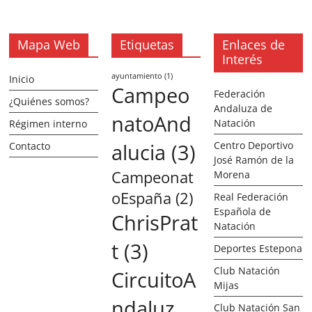
Mapa Web
Etiquetas
Enlaces de
Interés
ayuntamiento
(1)
Inicio
Campeo
Federación
¿Quiénes somos?
Andaluza de
natoAnd
Natación
Régimen interno
alucia
(3)
Centro Deportivo
Contacto
José Ramón de la
Campeonat
Morena
oEspaña
(2)
Real Federación
Española de
ChrisPrat
Natación
t
(3)
Deportes Estepona
Club Natación
CircuitoA
Mijas
ndaluz
Club Natación San