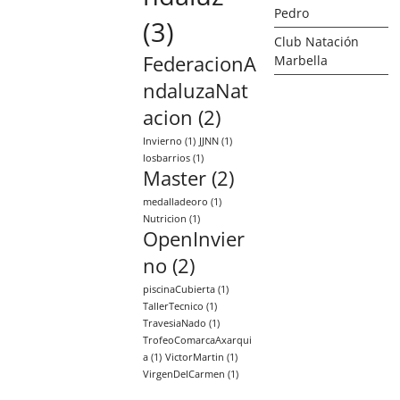
Pedro
(3)
Club Natación
FederacionA
Marbella
ndaluzaNat
acion
(2)
Invierno
(1)
JJNN
(1)
losbarrios
(1)
Master
(2)
medalladeoro
(1)
Nutricion
(1)
OpenInvier
no
(2)
piscinaCubierta
(1)
TallerTecnico
(1)
TravesiaNado
(1)
TrofeoComarcaAxarqui
a
(1)
VictorMartin
(1)
VirgenDelCarmen
(1)