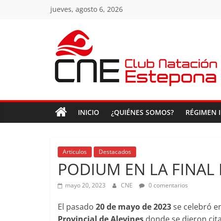
Saltar
jueves, agosto 6, 2026
al
contenido
Club
Natacion
INICIO
¿QUIÉNES SOMOS?
RÉGIMEN 
Estepona
Club
Articulos
Destacados
Natacion
PODIUM EN LA FINAL 
Estepona
mayo 20, 2023
CNE
0 comentarios
El pasado
20 de mayo de 2023
se celebró e
Provincial de Alevines
donde se dieron cita